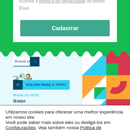
Acesse a
política de privacidade
do portal
IDeA
Cadastrar
VOLTAR PARA O TOPO
MAPA DO SITE:
Home
Sobre o Projeto
Utilizamos cookies para oferecer uma melhor experiência
Explore o IDeA
em nosso site.
Publicações
Você pode saber mais sobre eles ou desligá-los em
Configurações
. Veja também nossa
Política de