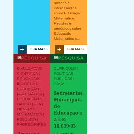
materiais
interessantes
sobre Educação
Matemática.
Revistas e
periódicos sobre
Educação
Matemática e...
LEIA MAIS
LEIA MAIS
PESQUISA
PESQUISA
DIVULGAÇÃO
CURRÍCULO |
CIENTÍFICA |
POLÍTICAS
EDUCAÇÃO
PÚBLICAS |
INDÍGENA |
RAÇA
EDUCAÇÃO
Secretarias
MATEMÁTICA |
Municipais
EDUCAÇÃO NO
CAMPO | EJA |
de
GÊNERO |
Educação e
MATEMÁTICA |
a Lei
PESQUISA |
PROFESSORES
10.639/03
Pesquisa
Relatório do