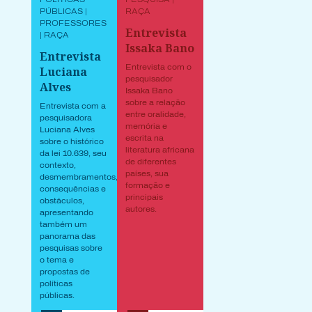
PÚBLICAS |
RAÇA
PROFESSORES
Entrevista
| RAÇA
Issaka Bano
Entrevista
Entrevista com o
Luciana
pesquisador
Alves
Issaka Bano
sobre a relação
Entrevista com a
entre oralidade,
pesquisadora
memória e
Luciana Alves
escrita na
sobre o histórico
literatura africana
da lei 10.639, seu
de diferentes
contexto,
países, sua
desmembramentos,
formação e
consequências e
principais
obstáculos,
autores.
apresentando
também um
panorama das
pesquisas sobre
o tema e
propostas de
políticas
públicas.