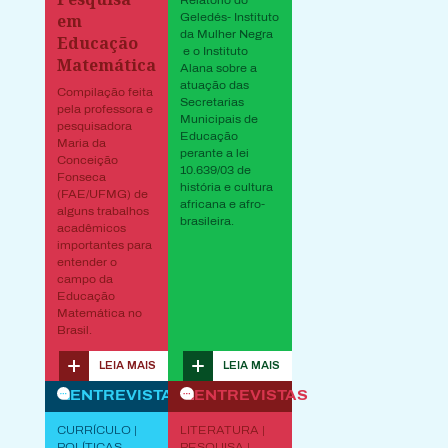
em
Geledés- Instituto
da Mulher Negra
Educação
e o Instituto
Matemática
Alana sobre a
atuação das
Compilação feita
Secretarias
pela professora e
Municipais de
pesquisadora
Educação
Maria da
perante a lei
Conceição
10.639/03 de
Fonseca
história e cultura
(FAE/UFMG) de
africana e afro-
alguns trabalhos
brasileira.
acadêmicos
importantes para
entender o
campo da
Educação
Matemática no
Brasil.
LEIA MAIS
LEIA MAIS
ENTREVISTAS
ENTREVISTAS
CURRÍCULO |
LITERATURA |
POLÍTICAS
PESQUISA |