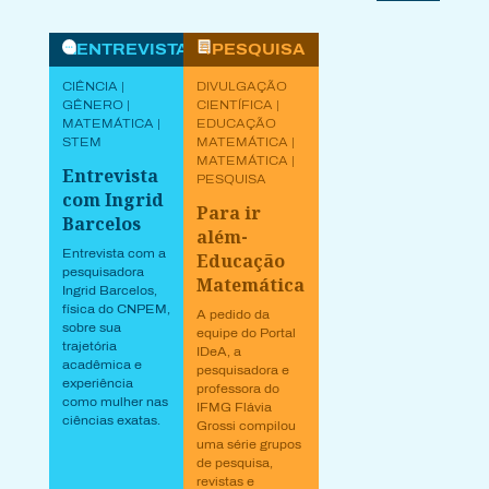
LEIA MAIS
ENTREVISTAS
PESQUISA
CIÊNCIA |
DIVULGAÇÃO
GÊNERO |
CIENTÍFICA |
MATEMÁTICA |
EDUCAÇÃO
STEM
MATEMÁTICA |
MATEMÁTICA |
Entrevista
PESQUISA
com Ingrid
Para ir
Barcelos
além-
Entrevista com a
Educação
pesquisadora
Matemática
Ingrid Barcelos,
física do CNPEM,
A pedido da
sobre sua
equipe do Portal
trajetória
IDeA, a
acadêmica e
pesquisadora e
experiência
professora do
como mulher nas
IFMG Flávia
ciências exatas.
Grossi compilou
uma série grupos
de pesquisa,
revistas e