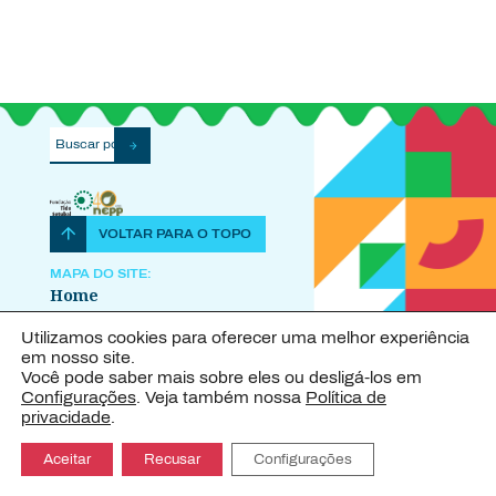
VOLTAR PARA O TOPO
MAPA DO SITE:
Home
Sobre o Projeto
Utilizamos cookies para oferecer uma melhor experiência
Explore o IDeA
em nosso site.
Publicações
Você pode saber mais sobre eles ou desligá-los em
Configurações
. Veja também nossa
Política de
Contato
privacidade
.
Aceitar
Recusar
Configurações
IDeA · Copyright © 2023 – Design
FIB – Fabrica de Ideias
Brasileiras