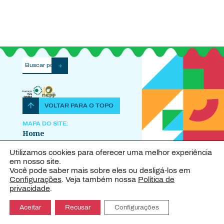
VOLTAR PARA O TOPO
MAPA DO SITE:
Home
Sobre o Projeto
Utilizamos cookies para oferecer uma melhor experiência
Explore o IDeA
em nosso site.
Publicações
Você pode saber mais sobre eles ou desligá-los em
Configurações
. Veja também nossa
Política de
Contato
privacidade
.
Aceitar
Recusar
Configurações
IDeA · Copyright © 2023 – Design
FIB – Fabrica de Ideias
Brasileiras