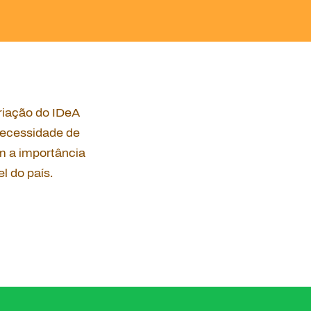
riação do IDeA
necessidade de
ém a importância
l do país.