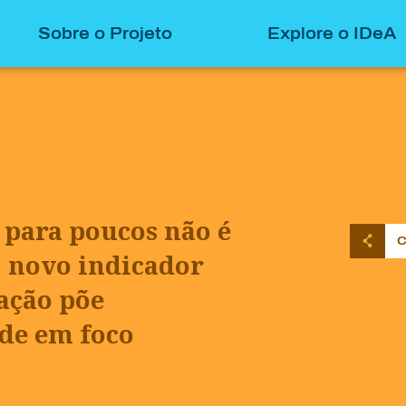
Sobre o Projeto
Explore o IDeA
 para poucos não é
C
: novo indicador
ação põe
de em foco