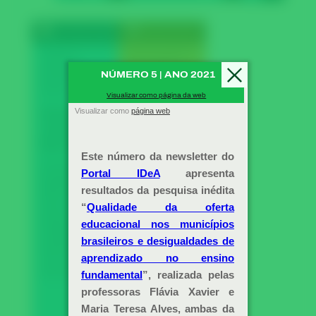
LEIA MAIS
ENTREVISTAS
PESQUISA
CIÊNCIA |
DIVULGAÇÃO
GÊNERO |
CIENTÍFICA |
NÚMERO 5 | ANO 2021
MATEMÁTICA |
EDUCAÇÃO
STEM
MATEMÁTICA |
Visualizar como página da web
MATEMÁTICA |
Entrevista
PESQUISA
com Ingrid
Para ir
Barcelos
além-
Entrevista com a
Educação
pesquisadora
Matemática
Ingrid Barcelos,
física do CNPEM,
A pedido da
sobre sua
equipe do Portal
trajetória
IDeA, a
acadêmica e
pesquisadora e
experiência
professora do
como mulher nas
IFMG Flávia
ciências exatas.
Grossi compilou
uma série grupos
de pesquisa,
revistas e