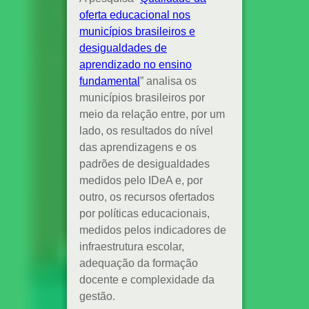
em
Geledés- Instituto
da Mulher Negra
Educação
e o Instituto
Matemática
Alana sobre a
atuação das
Compilação feita
Secretarias
pela professora e
Municipais de
pesquisadora
Educação
Maria da
perante a lei
Conceição
10.639/03 de
Fonseca
história e cultura
(FAE/UFMG) de
africana e afro-
alguns trabalhos
brasileira.
acadêmicos
importantes para
entender o
campo da
Educação
Matemática no
Brasil.
LEIA MAIS
LEIA MAIS
ENTREVISTAS
ENTREVISTAS
CURRÍCULO |
LITERATURA |
POLÍTICAS
PESQUISA |