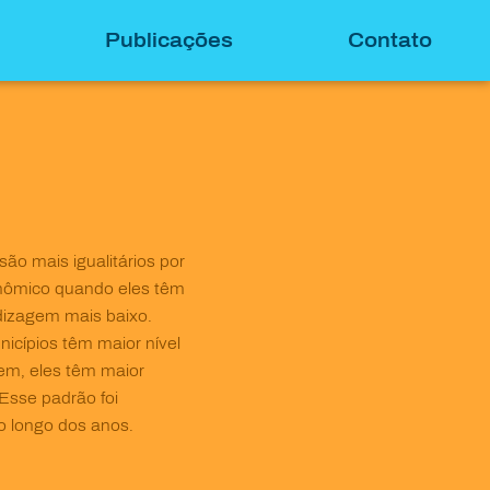
Publicações
Contato
são mais igualitários por
onômico quando eles têm
dizagem mais baixo.
icípios têm maior nível
em, eles têm maior
Esse padrão foi
ao longo dos anos.