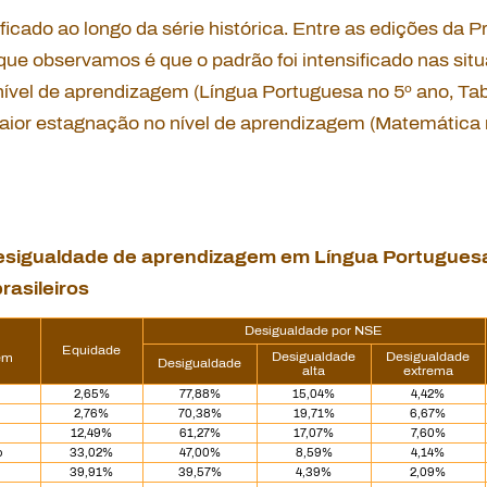
ficado ao longo da série histórica. Entre as edições da Pr
que observamos é que o padrão foi intensificado nas si
vel de aprendizagem (Língua Portuguesa no 5º ano, Tabe
aior estagnação no nível de aprendizagem (Matemática n
desigualdade de aprendizagem em Língua Portugues
rasileiros
Desigualdade por NSE
Equidade
Desigualdade
Desigualdade
em
Desigualdade
alta
extrema
2,65%
77,88%
15,04%
4,42%
2,76%
70,38%
19,71%
6,67%
12,49%
61,27%
17,07%
7,60%
o
33,02%
47,00%
8,59%
4,14%
39,91%
39,57%
4,39%
2,09%