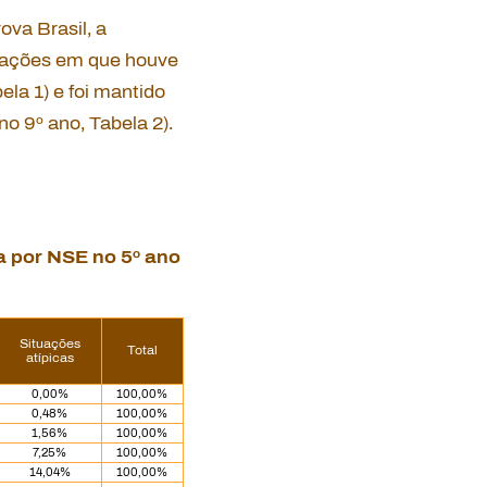
ova Brasil, a
tuações em que houve
la 1) e foi mantido
o 9º ano, Tabela 2).
a por NSE no 5
º
ano
Situações
Total
atípicas
0,00%
100,00%
0,48%
100,00%
1,56%
100,00%
7,25%
100,00%
14,04%
100,00%