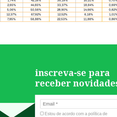
1,74%
42,16%
35,19%
20,21%
0,70
2,65%
44,65%
33,37%
18,64%
0,69
5,06%
50,56%
28,90%
14,66%
0,82
12,37%
67,92%
12,52%
6,18%
1,01
7,85%
56,88%
22,53%
11,88%
0,86
inscreva-se para
receber novidade
Estou de acordo com a política de