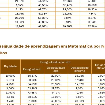
21,37%
55,04%
12,66%
5,28%
1,34%
46,56%
35,45%
16,59%
6,12%
43,75%
33,50%
16,20%
18,79%
57,98%
13,25%
7,84%
o
28,26%
58,35%
5,87%
3,67%
31,58%
49,80%
9,31%
3,64%
11,44%
49,91%
24,96%
12,34%
 desigualdade de aprendizagem em Matemática por N
iros
Desigualdades por NSE
Situaç
Equidade
Desigualdade
Desigualdade
atípic
Desigualdade
alta
extrema
10,00%
56,67%
20,00%
13,33%
0,00
0,62%
60,49%
20,37%
17,90%
0,62
4,25%
54,53%
25,32%
14,97%
0,92
3,66%
63,26%
23,75%
9,26%
0,07
11,93%
73,48%
9,73%
4,05%
0,81
8,84%
68,61%
15,05%
6,88%
0,63
1,74%
31,30%
40,00%
26,96%
0,00