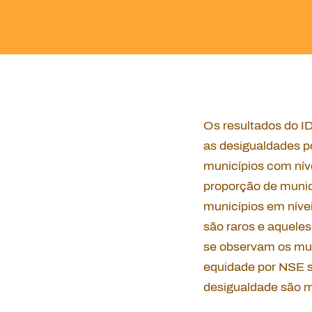
Os resultados do I
as desigualdades p
municípios com nív
proporção de munic
municípios em níve
são raros e aquele
se observam os mun
equidade por NSE s
desigualdade são m