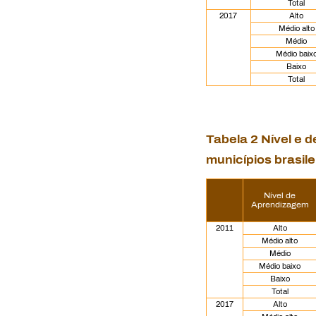
Total
2017
Alto
Médio alto
Médio
Médio baix
Baixo
Total
Tabela 2 Nível e
municípios brasile
Nível de
Aprendizagem
2011
Alto
Médio alto
Médio
Médio baixo
Baixo
Total
2017
Alto