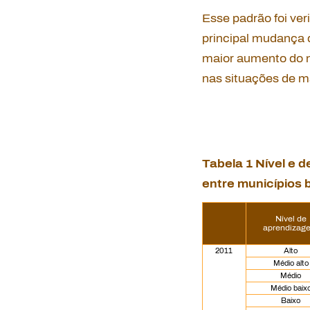
Esse padrão foi veri
principal mudança 
maior aumento do ní
nas situações de m
Tabela 1 Nível e 
entre municípios b
Nível de
aprendizag
2011
Alto
Médio alto
Médio
Médio baix
Baixo