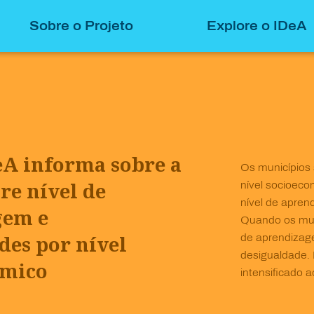
Sobre o Projeto
Explore o IDeA
eA informa sobre a
Os municípios 
re nível de
nível socioec
nível de apren
gem e
Quando os mun
des por nível
de aprendizag
desigualdade. 
ômico
intensificado 