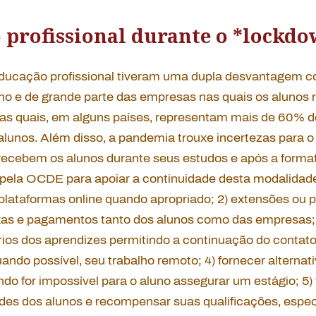
 profissional durante o *lockd
ducação profissional tiveram uma dupla desvantagem 
ino e de grande parte das empresas nas quais os alunos
s as quais, em alguns países, representam mais de 60% d
lunos. Além disso, a pandemia trouxe incertezas para o
ecebem os alunos durante seus estudos e após a forma
pela OCDE para apoiar a continuidade desta modalidade 
plataformas online quando apropriado; 2) extensões ou 
xas e pagamentos tanto dos alunos como das empresas; 
ios dos aprendizes permitindo a continuação do contat
ndo possível, seu trabalho remoto; 4) fornecer alterna
ndo for impossível para o aluno assegurar um estágio; 5)
dades dos alunos e recompensar suas qualificações, esp