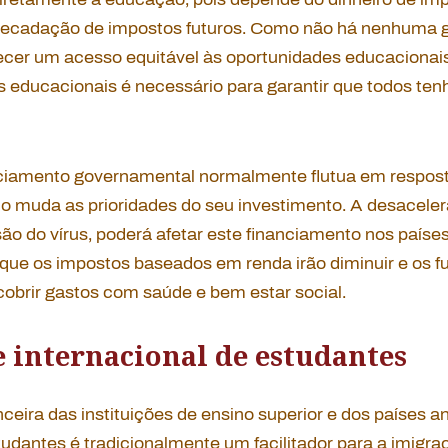
rrecadação de impostos futuros. Como não há nenhuma g
ecer um acesso equitável às oportunidades educacionais
os educacionais é necessário para garantir que todos te
nciamento governamental normalmente flutua em respos
no muda as prioridades do seu investimento. A desacele
são do vírus, poderá afetar este financiamento nos país
 que os impostos baseados em renda irão diminuir e os 
cobrir gastos com saúde e bem estar social.
 internacional de estudantes
ceira das instituições de ensino superior e dos países an
tudantes é tradicionalmente um facilitador para a imigra