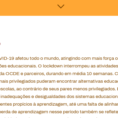
o
D-19 afetou todo o mundo, atingindo com mais força o
tões educacionais. O
lockdown
interrompeu as atividades
 da OCDE e parceiros, durando em média 10 semanas. C
ais privilegiados puderam encontrar alternativas edu
colas, ao contrário de seus pares menos privilegiados.
s inadequações e desigualdades dos sistemas educacion
entes propícios à aprendizagem, até uma falta de alinh
perda de aprendizagem nesse período também se reflete