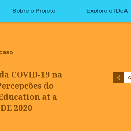
Sobre o Projeto
Explore o IDeA
 caso
da COVID-19 na
C
Percepções do
Education at a
CDE 2020