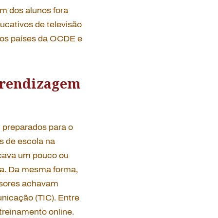
m dos alunos fora
ucativos de televisão
o nos países da OCDE e
aprendizagem
 preparados para o
s de escola na
icava um pouco ou
ça. Da mesma forma,
ssores achavam
nicação (TIC). Entre
treinamento online.