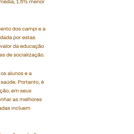
 média, 1.5% menor
ento dos campi e a
 dada por estas
o valor da educação
s de socialização.
 os alunos e a
saúde. Portanto, é
ação, em seus
senhar as melhores
adas incluem