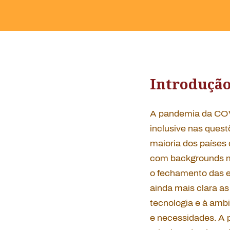
Introduçã
A pandemia da COVI
inclusive nas ques
maioria dos países
com
backgrounds
m
o fechamento das es
ainda mais clara a
tecnologia e à ambi
e necessidades. A 