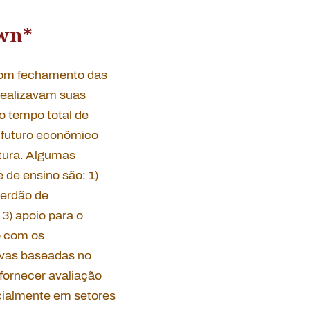
own
*
com fechamento das
 realizavam suas
o tempo total de
 futuro econômico
tura. Algumas
de ensino são: 1)
perdão de
3) apoio para o
o com os
tivas baseadas no
 fornecer avaliação
ecialmente em setores