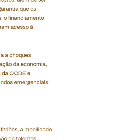
arantia que os
, o financiamento
nham acesso à
ta a choques
ração da economia,
es da OCDE e
fundos emergenciais
fitriões, a mobilidade
ção de talentos