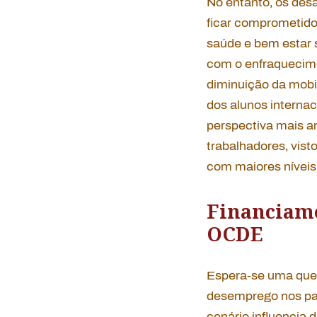
No entanto, os des
ficar comprometidos
saúde e bem estar 
com o enfraquecime
diminuição da mobi
dos alunos internac
perspectiva mais a
trabalhadores, vist
com maiores níveis
Financiame
OCDE
Espera-se uma que
desemprego nos pa
cenário influencia 