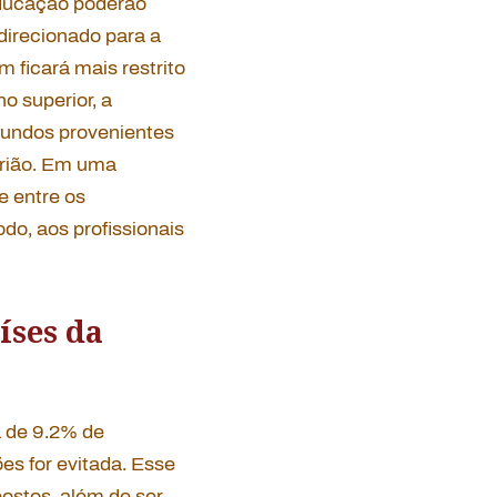
educação poderão
 direcionado para a
 ficará mais restrito
 superior, a
fundos provenientes
trião. Em uma
 entre os
odo, aos profissionais
íses da
 de 9.2% de
s for evitada. Esse
ostos, além de ser