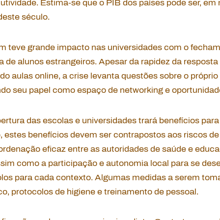
dutividade. Estima-se que o PIB dos países pode ser, em
deste século.
 teve grande impacto nas universidades com o fecham
a de alunos estrangeiros. Apesar da rapidez da resposta
ndo aulas online, a crise levanta questões sobre o própri
uindo seu papel como espaço de
networking
e oportunidade
rtura das escolas e universidades trará benefícios para
 estes benefícios devem ser contrapostos aos riscos de 
rdenação eficaz entre as autoridades de saúde e educ
assim como a participação e autonomia local para se de
olos para cada contexto. Algumas medidas a serem tom
co, protocolos de higiene e treinamento de pessoal.