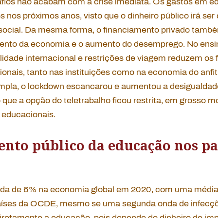
afios não acabam com a crise imediata. Os gastos em 
 nos próximos anos, visto que o dinheiro público irá ser
social. Da mesma forma, o financiamento privado também
nto da economia e o aumento do desemprego. No ensino
lidade internacional e restrições de viagem reduzem os 
ionais, tanto nas instituições como na economia do anfi
mpla, o
lockdown
escancarou e aumentou a desigualdade
o que a opção do teletrabalho ficou restrita, em grosso m
 educacionais.
nto público da educação nos pa
da de 6% na economia global em 2020, com uma média
íses da OCDE, mesmo se uma segunda onda de infecçõe
diretamente a educação, pois depende do dinheiro de imp