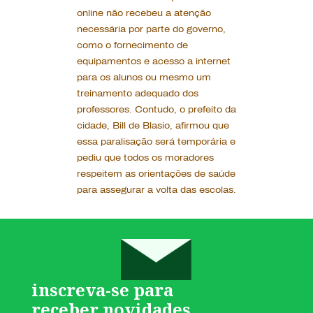
online não recebeu a atenção
necessária por parte do governo,
como o fornecimento de
equipamentos e acesso a internet
para os alunos ou mesmo um
treinamento adequado dos
professores. Contudo, o prefeito da
cidade, Bill de Blasio, afirmou que
essa paralisação será temporária e
pediu que todos os moradores
respeitem as orientações de saúde
para assegurar a volta das escolas.
inscreva-se para
receber novidades