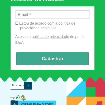
Estou de acordo com a política de
privacidade deste site
Acesse a
política de privacidade
do portal
IDeA
Cadastrar
VOLTAR PARA O TOPO